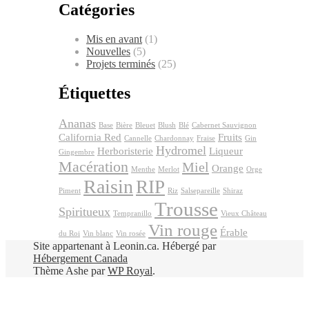
Catégories
Mis en avant
(1)
Nouvelles
(5)
Projets terminés
(25)
Étiquettes
Ananas
Base
Bière
Bleuet
Blush
Blé
Cabernet Sauvignon
California Red
Fruits
Cannelle
Chardonnay
Fraise
Gin
Hydromel
Herboristerie
Liqueur
Gingembre
Macération
Miel
Orange
Menthe
Merlot
Orge
Raisin
RIP
Piment
Riz
Salsepareille
Shiraz
Trousse
Spiritueux
Tempranillo
Vieux Château
Vin rouge
Érable
du Roi
Vin blanc
Vin rosée
Site appartenant à Leonin.ca. Hébergé par
Hébergement Canada
Thème Ashe par
WP Royal
.