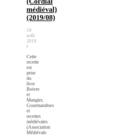
(Cordial
médiéval)
(2019/08)
18
août
2019
/
Cette
recette
est
prise
du
livre
Boivre
et
Mangier,
Gourmandises
et
recettes
médiévales
(Association
Médiévale