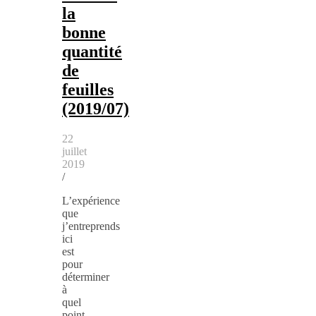
la
bonne
quantité
de
feuilles
(2019/07)
22
juillet
2019
/
L’expérience
que
j’entreprends
ici
est
pour
déterminer
à
quel
point