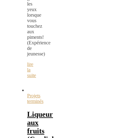
les
yeux
lorsque
vous
touchez
aux
piments!
(Expérience
de
jeunesse)
lire
la
suite
Projets
terminés
Liqueur
aux
fruits