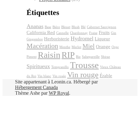
Étiquettes
Ananas
Base
Bière
Bleuet
Blush
Blé
Cabernet Sauvignon
California Red
Fruits
Cannelle
Chardonnay
Fraise
Gin
Hydromel
Herboristerie
Liqueur
Gingembre
Macération
Miel
Orange
Menthe
Merlot
Orge
Raisin
RIP
Piment
Riz
Salsepareille
Shiraz
Trousse
Spiritueux
Tempranillo
Vieux Château
Vin rouge
Érable
du Roi
Vin blanc
Vin rosée
Site appartenant à Leonin.ca. Hébergé par
Hébergement Canada
Thème Ashe par
WP Royal
.