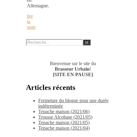
en
Allemagne.
lire
la
suite
Bienvenue sur le site du
Brasseur Urbain
!
[SITE EN PAUSE]
Articles récents
Fermeture du blogue pour une durée
indéterminée
Tepache maison (2021/06)
Trousse Alcobase (2021/05)
Tepache maison (2021/05)
Tepache maison (2021/04)