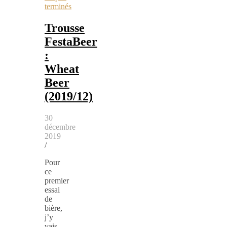
terminés
Trousse
FestaBeer
:
Wheat
Beer
(2019/12)
30
décembre
2019
/
Pour
ce
premier
essai
de
bière,
j’y
vais