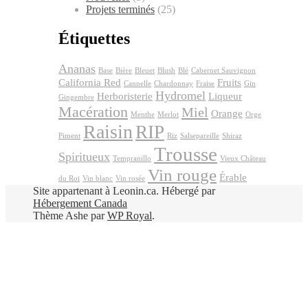
Projets terminés
(25)
Étiquettes
Ananas
Base
Bière
Bleuet
Blush
Blé
Cabernet Sauvignon
California Red
Fruits
Cannelle
Chardonnay
Fraise
Gin
Hydromel
Herboristerie
Liqueur
Gingembre
Macération
Miel
Orange
Menthe
Merlot
Orge
Raisin
RIP
Piment
Riz
Salsepareille
Shiraz
Trousse
Spiritueux
Tempranillo
Vieux Château
Vin rouge
Érable
du Roi
Vin blanc
Vin rosée
Site appartenant à Leonin.ca. Hébergé par
Hébergement Canada
Thème Ashe par
WP Royal
.