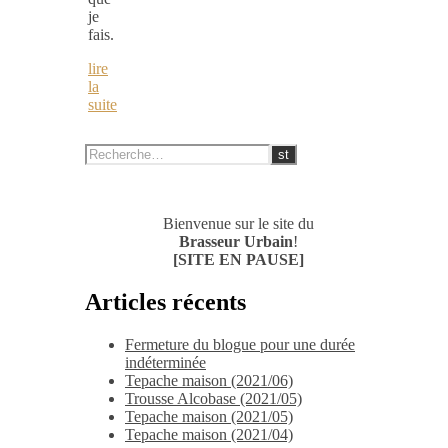
je
fais.
lire
la
suite
Bienvenue sur le site du
Brasseur Urbain
!
[SITE EN PAUSE]
Articles récents
Fermeture du blogue pour une durée
indéterminée
Tepache maison (2021/06)
Trousse Alcobase (2021/05)
Tepache maison (2021/05)
Tepache maison (2021/04)