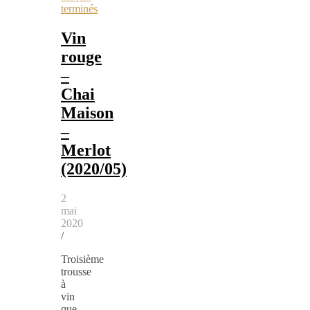
terminés
Vin
rouge
–
Chai
Maison
–
Merlot
(2020/05)
2
mai
2020
/
Troisième
trousse
à
vin
que