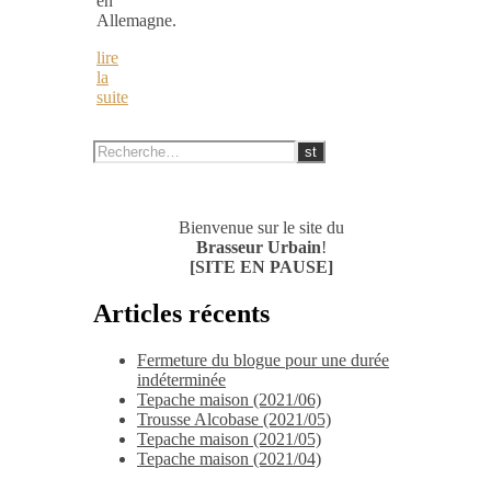
en
Allemagne.
lire
la
suite
Bienvenue sur le site du
Brasseur Urbain
!
[SITE EN PAUSE]
Articles récents
Fermeture du blogue pour une durée
indéterminée
Tepache maison (2021/06)
Trousse Alcobase (2021/05)
Tepache maison (2021/05)
Tepache maison (2021/04)