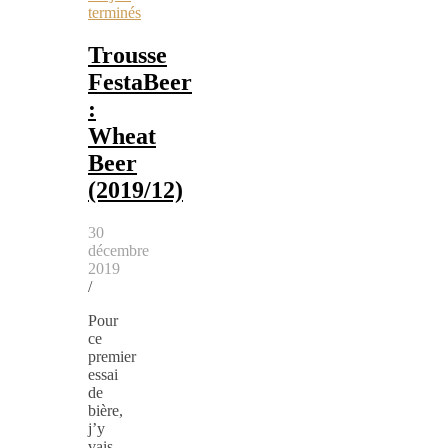
terminés
Trousse
FestaBeer
:
Wheat
Beer
(2019/12)
30
décembre
2019
/
Pour
ce
premier
essai
de
bière,
j’y
vais