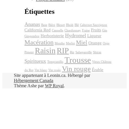
Étiquettes
Ananas
Base
Bière
Bleuet
Blush
Blé
Cabernet Sauvignon
California Red
Fruits
Cannelle
Chardonnay
Fraise
Gin
Hydromel
Herboristerie
Liqueur
Gingembre
Macération
Miel
Orange
Menthe
Merlot
Orge
Raisin
RIP
Piment
Riz
Salsepareille
Shiraz
Trousse
Spiritueux
Tempranillo
Vieux Château
Vin rouge
Érable
du Roi
Vin blanc
Vin rosée
Site appartenant à Leonin.ca. Hébergé par
Hébergement Canada
Thème Ashe par
WP Royal
.