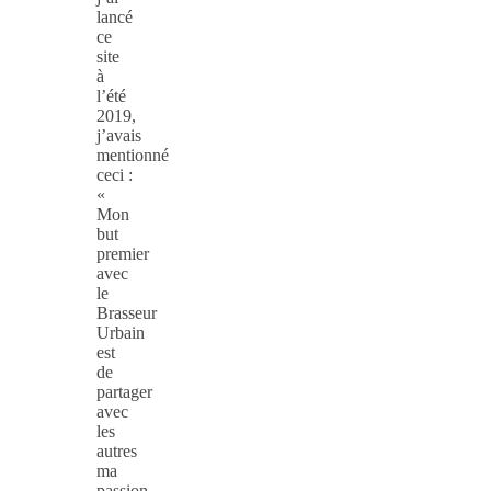
lancé
ce
site
à
l’été
2019,
j’avais
mentionné
ceci :
«
Mon
but
premier
avec
le
Brasseur
Urbain
est
de
partager
avec
les
autres
ma
passion