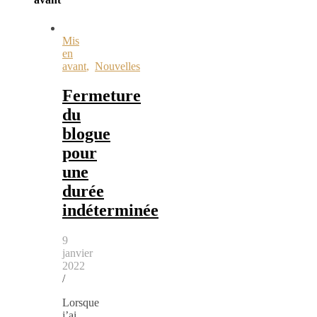
Mis
en
avant
,
Nouvelles
Fermeture
du
blogue
pour
une
durée
indéterminée
9
janvier
2022
/
Lorsque
j’ai