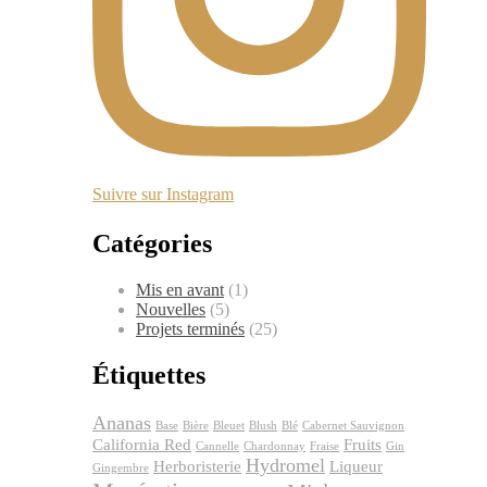
Suivre sur Instagram
Catégories
Mis en avant
(1)
Nouvelles
(5)
Projets terminés
(25)
Étiquettes
Ananas
Base
Bière
Bleuet
Blush
Blé
Cabernet Sauvignon
California Red
Fruits
Cannelle
Chardonnay
Fraise
Gin
Hydromel
Herboristerie
Liqueur
Gingembre