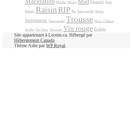
Macération
Miel
Orange
Menthe
Merlot
Orge
Raisin
RIP
Piment
Riz
Salsepareille
Shiraz
Trousse
Spiritueux
Tempranillo
Vieux Château
Vin rouge
Érable
du Roi
Vin blanc
Vin rosée
Site appartenant à Leonin.ca. Hébergé par
Hébergement Canada
Thème Ashe par
WP Royal
.